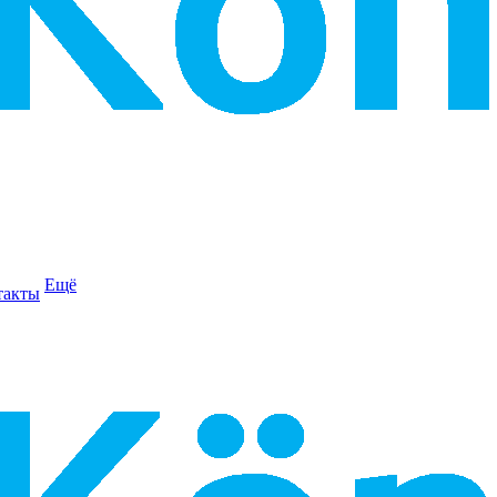
Ещё
такты