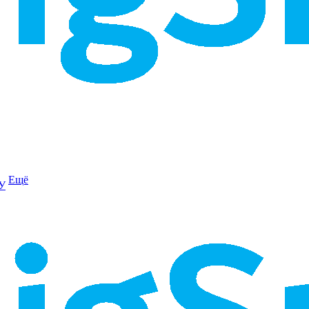
Ещё
/У