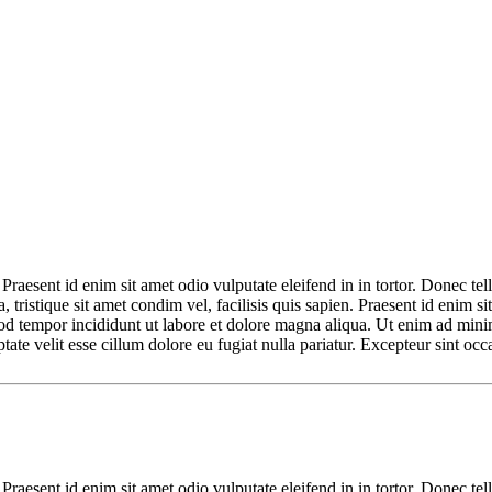
 Praesent id enim sit amet odio vulputate eleifend in in tortor. Donec tell
, tristique sit amet condim vel, facilisis quis sapien. Praesent id enim sit
od tempor incididunt ut labore et dolore magna aliqua. Ut enim ad minim
te velit esse cillum dolore eu fugiat nulla pariatur. Excepteur sint occa
 Praesent id enim sit amet odio vulputate eleifend in in tortor. Donec tell