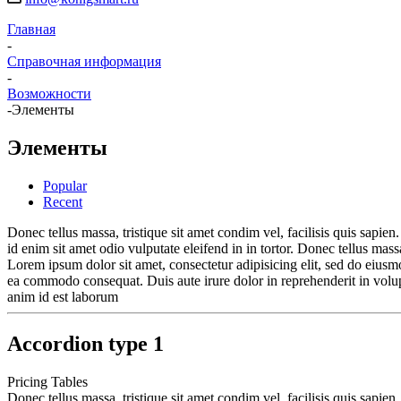
Главная
-
Справочная информация
-
Возможности
-
Элементы
Элементы
Popular
Recent
Donec tellus massa, tristique sit amet condim vel, facilisis quis sapien.
id enim sit amet odio vulputate eleifend in in tortor. Donec tellus massa
Lorem ipsum dolor sit amet, consectetur adipisicing elit, sed do eiusm
ea commodo consequat. Duis aute irure dolor in reprehenderit in volupta
anim id est laborum
Accordion type 1
Pricing Tables
Donec tellus massa, tristique sit amet condim vel, facilisis quis sapien.