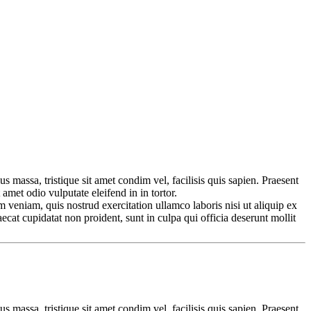
us massa, tristique sit amet condim vel, facilisis quis sapien. Praesent
 amet odio vulputate eleifend in in tortor.
 veniam, quis nostrud exercitation ullamco laboris nisi ut aliquip ex
ecat cupidatat non proident, sunt in culpa qui officia deserunt mollit
us massa, tristique sit amet condim vel, facilisis quis sapien. Praesent