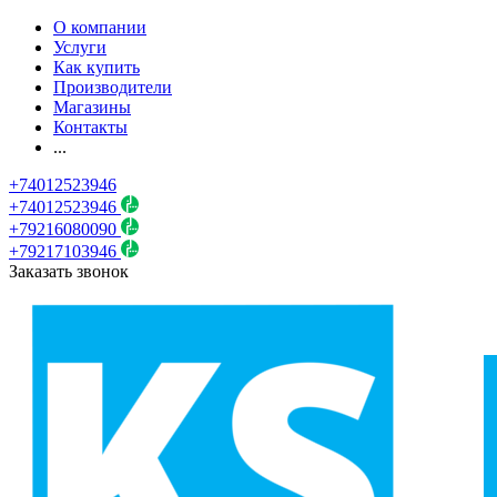
О компании
Услуги
Как купить
Производители
Магазины
Контакты
...
+74012523946
+74012523946
+79216080090
+79217103946
Заказать звонок